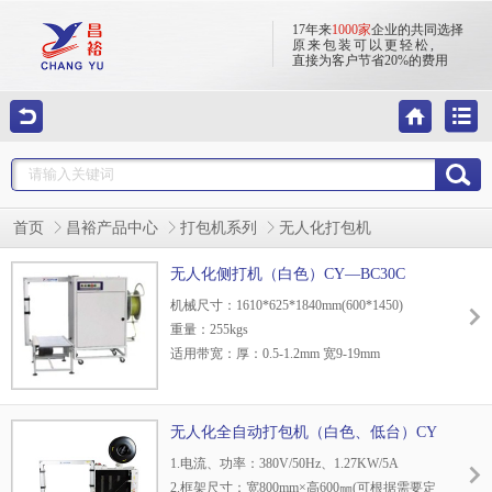
17年来
1000家
企业的共同选择
原来包装可以更轻松,
直接为客户节省20%的费用
首页
昌裕产品中心
打包机系列
无人化打包机
无人化侧打机（白色）CY—BC30C
机械尺寸：1610*625*1840mm(600*1450)
重量：255kgs
适用带宽：厚：0.5-1.2mm 宽9-19mm
捆包速度：2.2秒/道
弓架尺寸：800*1250mm（可按客户要求订
做）
无人化全自动打包机（白色、低台）CY
捆紧力：5-80kg
—BH20A
1.电流、功率：380V/50Hz、1.27KW/5A
弓架内框距地面：255mm
2.框架尺寸：宽800mm×高600㎜(可根据需要定