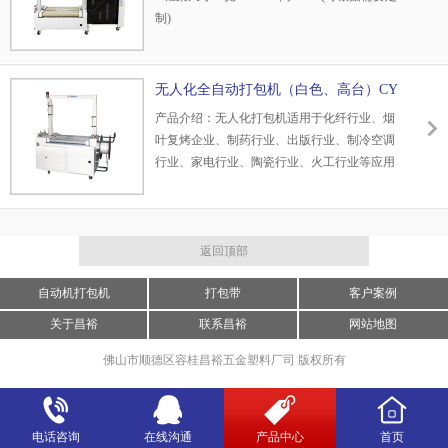
捆扎形式：手动、脚踏开关、平行1-2道可选择
制)
或自动光电控制1-4道可选择。
3.工作台面高：450㎜ (可根据需要定制)
4.打包速度：≤2.5秒/道 捆紧力：0-90kg（可
调）
无人化全自动打包机（白色、高台）CY
5.捆扎形式：平行1～2道，方式有光电控制、
—BH10A
产品介绍：无人化打包机适用于化纤行业、烟
手动等。
叶复烤企业、制药行业、出版行业、制冷空调
6.台面辊道输送，当不需要捆扎时可直接输送
行业、家电行业、陶瓷行业、火工行业等应用
7.打包带要求：宽为9、11.5、12、13.5、
非常广泛，受到很好效益。无人化打包机也称
15（±0.1）mm选一种
无人化捆包机，是指能在无人操作和辅助的情
8.底部粘接：粘接面≥90%，粘接宽度≥20mm,
况下自动完成预定的全部捆扎工序的机械，包
粘接位置偏差≤2mm
括包装件的移动和转向，适于大批量包装件的
返回顶部
9.产品尺寸：L（200- ∞）W(≤750)H(≤500) mm
捆扎。
自动机打包机
打包带
客户案例
关于昌裕
联系昌裕
网站地图
佛山市顺德区容桂昌裕五金塑料厂司 版权所有
电话咨询
在线沟通
产品中心
首页