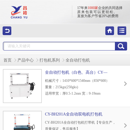
17年来
1000家
企业的共同选择
原来包装可以更轻松,
直接为客户节省20%的费用
首页
产品中心
打包机系列
全自动打包机
全自动打包机（白色、高台）CY—
BL10A
机械尺寸：1410*600*1540mm（850*600）
重量：215kgs(250gks)
适用带宽：厚0.5-1.2mm 宽：9-19mm
电源、功率：380V,50/60Hz
捆包速度：2.2秒/道
弓架尺寸：5-80kg
CY-BH201A全自动双电机打包机
台面高度：750MM（可按客户要求订做）
CY-BH201A全自动打包机打带机【专业生产，
捆紧力：5-80kg
质量保证，售后服务】