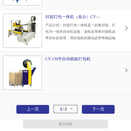
15（±0.1）mm选一种
8.底部粘接：粘接面≥90%，粘接宽度≥20mm,
封箱打包一体机（低台）CY—
粘接位置偏差≤2mm
BL20A+CY—FJ—DF
9.产品尺寸：L（200- ∞）W(≤750)H(≤500) mm
产品介绍：封箱打包一体机是一款集封箱、打
包为一体的自动化设备。该机采用将封箱机皮
带加长的原理，用封箱机的驱动皮带将物品输
送到打包机的台面上，整套设备由 同一PLC控
制。既解决了客户封箱打包整体作业的需求，
同时大大为客户节省了生产成本，是一款经济
CY-130半自动栈板打包机
实用的自动化包装设备主要适用于纸箱包装经
济快速，容易调整，可一次完成上下封箱动
作，即可单机作业，也可以与流水线配套使
用，广泛应用在家用电器、纺织、食品、百
货、医药、化工等行业。
1
/
2
上一页
下一页
返回顶部