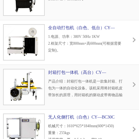
捆扎形式：手动、脚踏开关、自动连打、球体
开关。
电器配置：接触器：“施耐德”
PC控制器：LG
全自动打包机（白色、低台）CY—
按钮开关：“施耐德”
BL20A
接近开关：“FOTEK”或“P+F”
1.电源、功率：380V 50Hz 1KW
电机：“MEIWA”
2.框架尺寸：宽800mm×高600mm(可根据需要
定制)。
3.工作台面高度：450mm(可根据需要定制)
4.打包速度：≤2.5秒/道 捆紧力：0～90Kg(可
调)。
封箱打包一体机（高台）CY—
5.打包带要求：宽为9、11.5、12、13.5、
BL101A+CY—FJ—DF
产品介绍：封箱打包一体机是一款集封箱、打
15（±1）mm选一种
包为一体的自动化设备。该机采用将封箱机皮
6.捆扎形式：平行捆扎；方式有点动、连打、
带加长的原理，用封箱机的驱动皮带将物品输
球开关、脚踏开关等
送到打包机的台面上，整套设备由 同一PLC控
7.底部粘接：粘接面≥90%，粘接宽度≥20mm,
制。既解决了客户封箱打包整体作业的需求，
粘接位置偏差≤2mm
同时大大为客户节省了生产成本，是一款经济
无人化侧打机（白色）CY—BC30C
实用的自动化包装设备主要适用于纸箱包装经
机械尺寸：1610*625*1840mm(600*1450)
济快速，容易调整，可一次完成上下封箱动
重量：255kgs
作，即可单机作业，也可以与流水线配套使