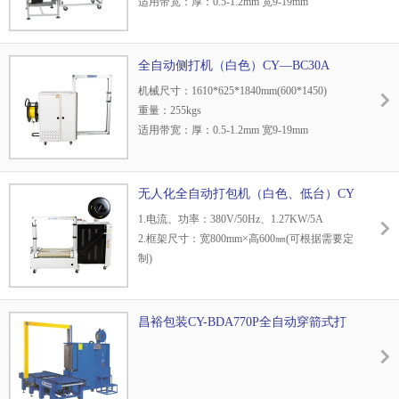
适用带宽：厚：0.5-1.2mm 宽9-19mm
用，广泛应用在家用电器、纺织、食品、百
捆包速度：2.2秒/道
货、医药、化工等行业。
弓架尺寸：800*1250mm（可按客户要求订
做）
全自动侧打机（白色）CY—BC30A
捆紧力：5-80kg
机械尺寸：1610*625*1840mm(600*1450)
弓架内框距地面：255mm
重量：255kgs
捆扎形式：手动、脚踏开关、平行1-2道可选择
适用带宽：厚：0.5-1.2mm 宽9-19mm
或自动光电控制1-4道可选择。
捆包速度：2.2秒/道
弓架尺寸：800*1250mm（可按客户要求订
做）
无人化全自动打包机（白色、低台）CY
捆紧力：5-80kg
—BH20A
1.电流、功率：380V/50Hz、1.27KW/5A
弓架内框距地面：255mm
2.框架尺寸：宽800mm×高600㎜(可根据需要定
捆扎形式：手动、脚踏开关、平行1-2道可选择
制)
或自动光电控制1-4道可选择。
3.工作台面高：450㎜ (可根据需要定制)
4.打包速度：≤2.5秒/道 捆紧力：0-90kg（可
调）
昌裕包装CY-BDA770P全自动穿箭式打
5.捆扎形式：平行1～2道，方式有光电控制、
包机
手动等。
6.台面辊道输送，当不需要捆扎时可直接输送
7.打包带要求：宽为9、11.5、12、13.5、