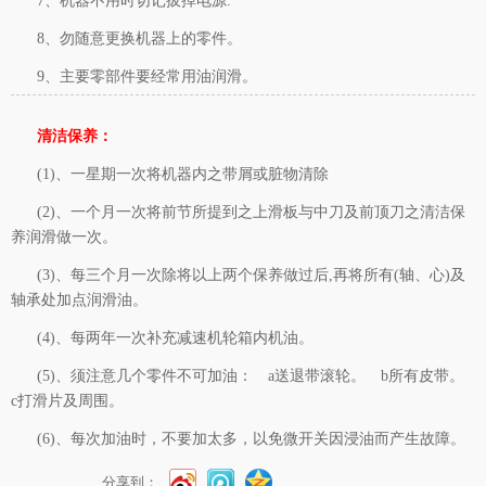
7、机器不用时切记拔掉电源.
8、勿随意更换机器上的零件。
9、主要零部件要经常用油润滑。
清洁保养：
(1)、一星期一次将机器内之带屑或脏物清除
(2)、一个月一次将前节所提到之上滑板与中刀及前顶刀之清洁保
养润滑做一次。
(3)、每三个月一次除将以上两个保养做过后,再将所有(轴、心)及
轴承处加点润滑油。
(4)、每两年一次补充
减速机轮箱内机油。
(5)、须注意几个零件不可加油： a送退带滚轮。 b所有皮带。
c打滑片及周围。
(6)、每次加油时，不要加太多，以免微开关因浸油而产生故障。
分享到：