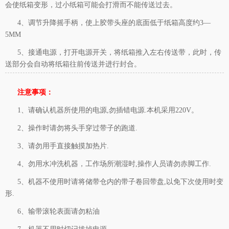
会使纸箱变形，过小纸箱可能会打滑而不能传送过去。
4、调节升降摇手柄，使上胶带头座的底面低于纸箱高度约3—
5MM
5、接通电源，打开电源开关，将纸箱推入左右传送带，此时，传
送部分会自动将纸箱往前传送并进行封合。
注意事项：
1、请确认机器所使用的电源,勿插错电源.本机采用220V。
2、操作时请勿将头手穿过带子的跑道.
3、请勿用手直接触摸加热片.
4、勿用水冲洗机器，工作场所潮湿时,操作人员请勿赤脚工作.
5、机器不使用时请将储带仓内的带子卷回带盘,以免下次使用时变
形.
6、输带滚轮表面请勿粘油