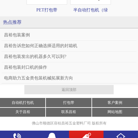
PET打包带
半自动打包机（绿
半自动打包
色、高台）CY—H02
色、低台）CY
热点推荐
昌裕包装案例
昌裕告诉您如何正确选择适用的封箱机
昌裕包装发出的机器多久可以到?
昌裕包装封口机的操作
电商助力五金类包装机械拓展新方向
返回顶部
自动机打包机
打包带
客户案例
关于昌裕
联系昌裕
网站地图
佛山市顺德区容桂昌裕五金塑料厂司 版权所有